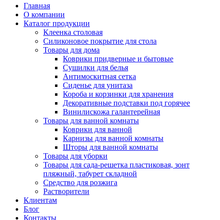
Главная
О компании
Каталог продукции
Клеенка столовая
Силиконовое покрытие для стола
Товары для дома
Коврики придверные и бытовые
Сушилки для белья
Антимоскитная сетка
Сиденье для унитаза
Короба и корзинки для хранения
Декоративные подставки под горячее
Винилискожа галантерейная
Товары для ванной комнаты
Коврики для ванной
Карнизы для ванной комнаты
Шторы для ванной комнаты
Товары для уборки
Товары для сада-решетка пластиковая, зонт
пляжный, табурет складной
Средство для розжига
Растворители
Клиентам
Блог
Контакты