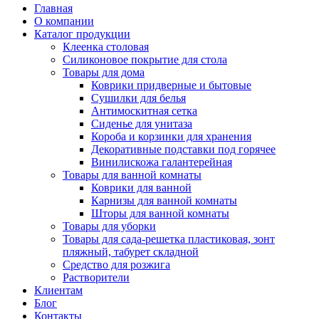
Главная
О компании
Каталог продукции
Клеенка столовая
Силиконовое покрытие для стола
Товары для дома
Коврики придверные и бытовые
Сушилки для белья
Антимоскитная сетка
Сиденье для унитаза
Короба и корзинки для хранения
Декоративные подставки под горячее
Винилискожа галантерейная
Товары для ванной комнаты
Коврики для ванной
Карнизы для ванной комнаты
Шторы для ванной комнаты
Товары для уборки
Товары для сада-решетка пластиковая, зонт
пляжный, табурет складной
Средство для розжига
Растворители
Клиентам
Блог
Контакты