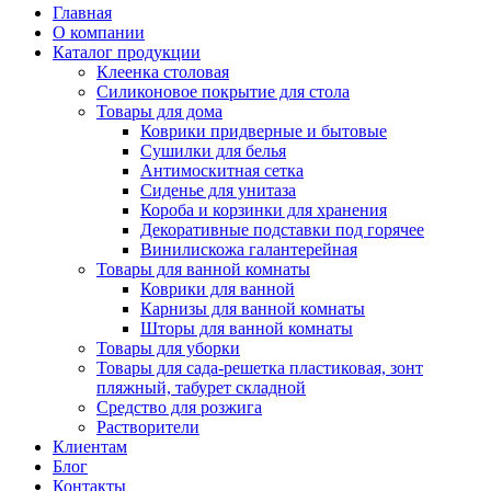
Главная
О компании
Каталог продукции
Клеенка столовая
Силиконовое покрытие для стола
Товары для дома
Коврики придверные и бытовые
Сушилки для белья
Антимоскитная сетка
Сиденье для унитаза
Короба и корзинки для хранения
Декоративные подставки под горячее
Винилискожа галантерейная
Товары для ванной комнаты
Коврики для ванной
Карнизы для ванной комнаты
Шторы для ванной комнаты
Товары для уборки
Товары для сада-решетка пластиковая, зонт
пляжный, табурет складной
Средство для розжига
Растворители
Клиентам
Блог
Контакты