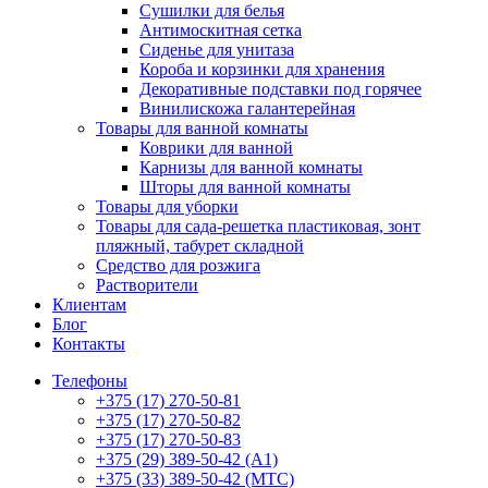
Сушилки для белья
Антимоскитная сетка
Сиденье для унитаза
Короба и корзинки для хранения
Декоративные подставки под горячее
Винилискожа галантерейная
Товары для ванной комнаты
Коврики для ванной
Карнизы для ванной комнаты
Шторы для ванной комнаты
Товары для уборки
Товары для сада-решетка пластиковая, зонт
пляжный, табурет складной
Средство для розжига
Растворители
Клиентам
Блог
Контакты
Телефоны
+375 (17) 270-50-81
+375 (17) 270-50-82
+375 (17) 270-50-83
+375 (29) 389-50-42 (А1)
+375 (33) 389-50-42 (МТС)