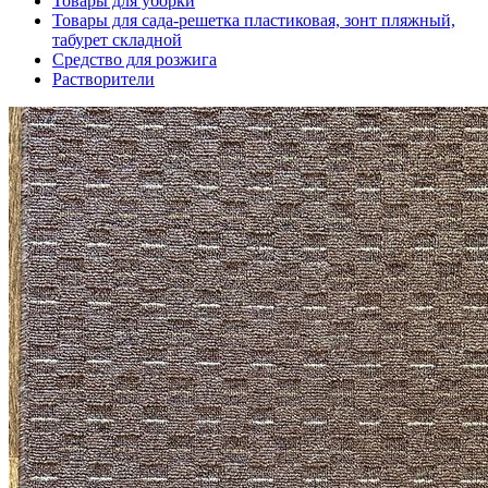
Товары для уборки
Товары для сада-решетка пластиковая, зонт пляжный,
табурет складной
Средство для розжига
Растворители