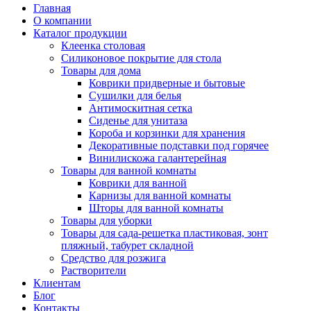
Главная
О компании
Каталог продукции
Клеенка столовая
Силиконовое покрытие для стола
Товары для дома
Коврики придверные и бытовые
Сушилки для белья
Антимоскитная сетка
Сиденье для унитаза
Короба и корзинки для хранения
Декоративные подставки под горячее
Винилискожа галантерейная
Товары для ванной комнаты
Коврики для ванной
Карнизы для ванной комнаты
Шторы для ванной комнаты
Товары для уборки
Товары для сада-решетка пластиковая, зонт
пляжный, табурет складной
Средство для розжига
Растворители
Клиентам
Блог
Контакты