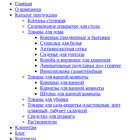
Главная
О компании
Каталог продукции
Клеенка столовая
Силиконовое покрытие для стола
Товары для дома
Коврики придверные и бытовые
Сушилки для белья
Антимоскитная сетка
Сиденье для унитаза
Короба и корзинки для хранения
Декоративные подставки под горячее
Винилискожа галантерейная
Товары для ванной комнаты
Коврики для ванной
Карнизы для ванной комнаты
Шторы для ванной комнаты
Товары для уборки
Товары для сада-решетка пластиковая, зонт
пляжный, табурет складной
Средство для розжига
Растворители
Клиентам
Блог
Контакты