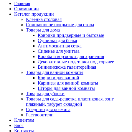
Главная
О компании
Каталог продукции
Клеенка столовая
Силиконовое покрытие для стола
Товары для дома
Коврики придверные и бытовые
Сушилки для белья
Антимоскитная сетка
Сиденье для унитаза
Короба и корзинки для хранения
Декоративные подставки под горячее
Винилискожа галантерейная
Товары для ванной комнаты
Коврики для ванной
Карнизы для ванной комнаты
Шторы для ванной комнаты
Товары для уборки
Товары для сада-решетка пластиковая, зонт
пляжный, табурет складной
Средство для розжига
Растворители
Клиентам
Блог
Контакты