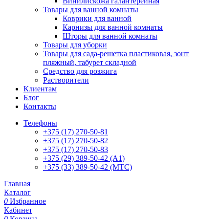
Винилискожа галантерейная
Товары для ванной комнаты
Коврики для ванной
Карнизы для ванной комнаты
Шторы для ванной комнаты
Товары для уборки
Товары для сада-решетка пластиковая, зонт
пляжный, табурет складной
Средство для розжига
Растворители
Клиентам
Блог
Контакты
Телефоны
+375 (17) 270-50-81
+375 (17) 270-50-82
+375 (17) 270-50-83
+375 (29) 389-50-42 (А1)
+375 (33) 389-50-42 (МТС)
Главная
Каталог
0
Избранное
Кабинет
0
Корзина