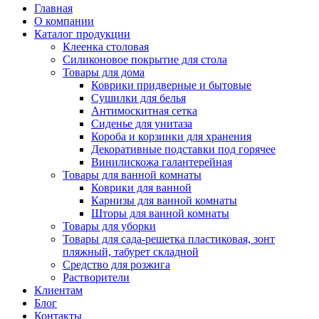
Главная
О компании
Каталог продукции
Клеенка столовая
Силиконовое покрытие для стола
Товары для дома
Коврики придверные и бытовые
Сушилки для белья
Антимоскитная сетка
Сиденье для унитаза
Короба и корзинки для хранения
Декоративные подставки под горячее
Винилискожа галантерейная
Товары для ванной комнаты
Коврики для ванной
Карнизы для ванной комнаты
Шторы для ванной комнаты
Товары для уборки
Товары для сада-решетка пластиковая, зонт
пляжный, табурет складной
Средство для розжига
Растворители
Клиентам
Блог
Контакты