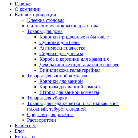
Главная
О компании
Каталог продукции
Клеенка столовая
Силиконовое покрытие для стола
Товары для дома
Коврики придверные и бытовые
Сушилки для белья
Антимоскитная сетка
Сиденье для унитаза
Короба и корзинки для хранения
Декоративные подставки под горячее
Винилискожа галантерейная
Товары для ванной комнаты
Коврики для ванной
Карнизы для ванной комнаты
Шторы для ванной комнаты
Товары для уборки
Товары для сада-решетка пластиковая, зонт
пляжный, табурет складной
Средство для розжига
Растворители
Клиентам
Блог
Контакты