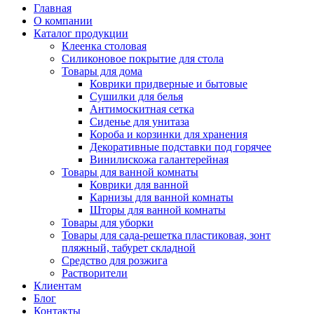
Главная
О компании
Каталог продукции
Клеенка столовая
Силиконовое покрытие для стола
Товары для дома
Коврики придверные и бытовые
Сушилки для белья
Антимоскитная сетка
Сиденье для унитаза
Короба и корзинки для хранения
Декоративные подставки под горячее
Винилискожа галантерейная
Товары для ванной комнаты
Коврики для ванной
Карнизы для ванной комнаты
Шторы для ванной комнаты
Товары для уборки
Товары для сада-решетка пластиковая, зонт
пляжный, табурет складной
Средство для розжига
Растворители
Клиентам
Блог
Контакты