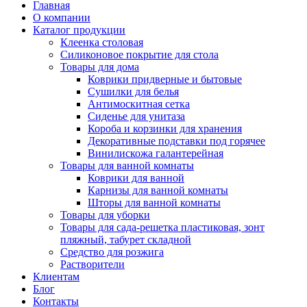
Главная
О компании
Каталог продукции
Клеенка столовая
Силиконовое покрытие для стола
Товары для дома
Коврики придверные и бытовые
Сушилки для белья
Антимоскитная сетка
Сиденье для унитаза
Короба и корзинки для хранения
Декоративные подставки под горячее
Винилискожа галантерейная
Товары для ванной комнаты
Коврики для ванной
Карнизы для ванной комнаты
Шторы для ванной комнаты
Товары для уборки
Товары для сада-решетка пластиковая, зонт
пляжный, табурет складной
Средство для розжига
Растворители
Клиентам
Блог
Контакты