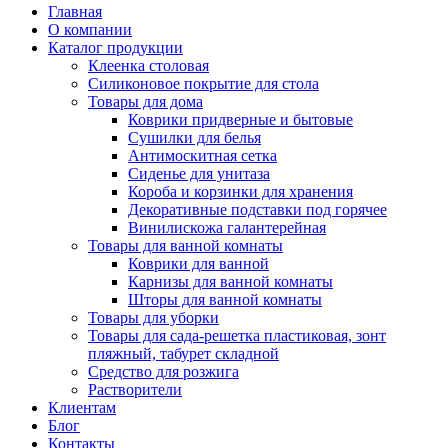
Главная
О компании
Каталог продукции
Клеенка столовая
Силиконовое покрытие для стола
Товары для дома
Коврики придверные и бытовые
Сушилки для белья
Антимоскитная сетка
Сиденье для унитаза
Короба и корзинки для хранения
Декоративные подставки под горячее
Винилискожа галантерейная
Товары для ванной комнаты
Коврики для ванной
Карнизы для ванной комнаты
Шторы для ванной комнаты
Товары для уборки
Товары для сада-решетка пластиковая, зонт
пляжный, табурет складной
Средство для розжига
Растворители
Клиентам
Блог
Контакты