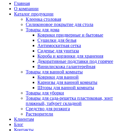
Главная
О компании
Каталог продукции
Клеенка столовая
Силиконовое покрытие для стола
Товары для дома
Коврики придверные и бытовые
Сушилки для белья
Антимоскитная сетка
Сиденье для унитаза
Короба и корзинки для хранения
Декоративные подставки под горячее
Винилискожа галантерейная
Товары для ванной комнаты
Коврики для ванной
Карнизы для ванной комнаты
Шторы для ванной комнаты
Товары для уборки
Товары для сада-решетка пластиковая, зонт
пляжный, табурет складной
Средство для розжига
Растворители
Клиентам
Блог
Контакты