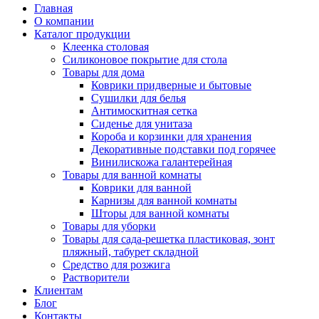
Главная
О компании
Каталог продукции
Клеенка столовая
Силиконовое покрытие для стола
Товары для дома
Коврики придверные и бытовые
Сушилки для белья
Антимоскитная сетка
Сиденье для унитаза
Короба и корзинки для хранения
Декоративные подставки под горячее
Винилискожа галантерейная
Товары для ванной комнаты
Коврики для ванной
Карнизы для ванной комнаты
Шторы для ванной комнаты
Товары для уборки
Товары для сада-решетка пластиковая, зонт
пляжный, табурет складной
Средство для розжига
Растворители
Клиентам
Блог
Контакты