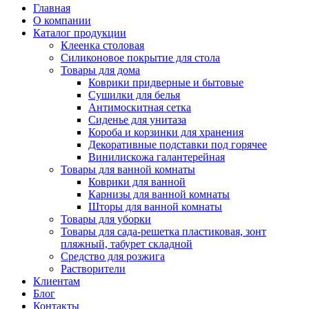
Главная
О компании
Каталог продукции
Клеенка столовая
Силиконовое покрытие для стола
Товары для дома
Коврики придверные и бытовые
Сушилки для белья
Антимоскитная сетка
Сиденье для унитаза
Короба и корзинки для хранения
Декоративные подставки под горячее
Винилискожа галантерейная
Товары для ванной комнаты
Коврики для ванной
Карнизы для ванной комнаты
Шторы для ванной комнаты
Товары для уборки
Товары для сада-решетка пластиковая, зонт
пляжный, табурет складной
Средство для розжига
Растворители
Клиентам
Блог
Контакты