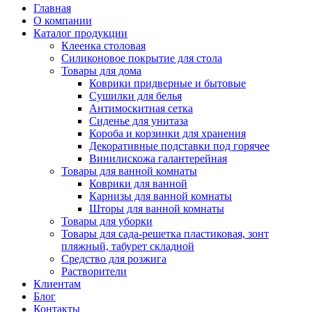
Главная
О компании
Каталог продукции
Клеенка столовая
Силиконовое покрытие для стола
Товары для дома
Коврики придверные и бытовые
Сушилки для белья
Антимоскитная сетка
Сиденье для унитаза
Короба и корзинки для хранения
Декоративные подставки под горячее
Винилискожа галантерейная
Товары для ванной комнаты
Коврики для ванной
Карнизы для ванной комнаты
Шторы для ванной комнаты
Товары для уборки
Товары для сада-решетка пластиковая, зонт
пляжный, табурет складной
Средство для розжига
Растворители
Клиентам
Блог
Контакты