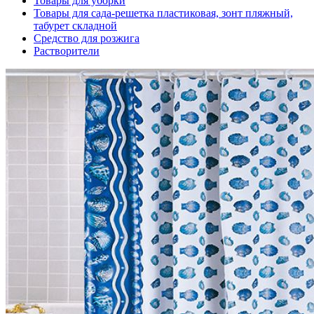
Товары для уборки
Товары для сада-решетка пластиковая, зонт пляжный,
табурет складной
Средство для розжига
Растворители