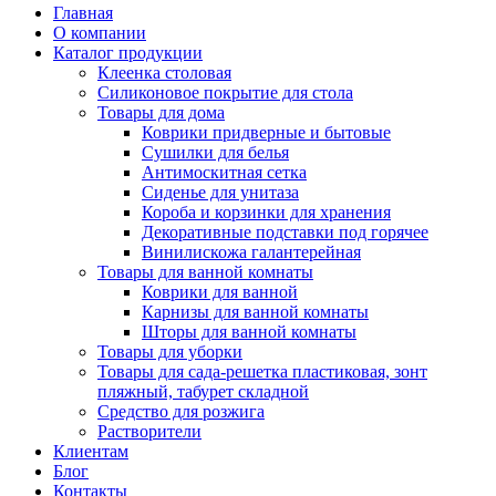
Главная
О компании
Каталог продукции
Клеенка столовая
Силиконовое покрытие для стола
Товары для дома
Коврики придверные и бытовые
Сушилки для белья
Антимоскитная сетка
Сиденье для унитаза
Короба и корзинки для хранения
Декоративные подставки под горячее
Винилискожа галантерейная
Товары для ванной комнаты
Коврики для ванной
Карнизы для ванной комнаты
Шторы для ванной комнаты
Товары для уборки
Товары для сада-решетка пластиковая, зонт
пляжный, табурет складной
Средство для розжига
Растворители
Клиентам
Блог
Контакты