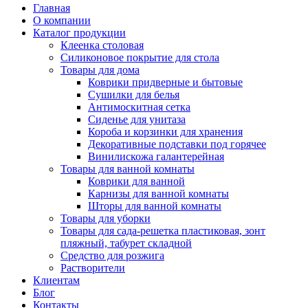
Главная
О компании
Каталог продукции
Клеенка столовая
Силиконовое покрытие для стола
Товары для дома
Коврики придверные и бытовые
Сушилки для белья
Антимоскитная сетка
Сиденье для унитаза
Короба и корзинки для хранения
Декоративные подставки под горячее
Винилискожа галантерейная
Товары для ванной комнаты
Коврики для ванной
Карнизы для ванной комнаты
Шторы для ванной комнаты
Товары для уборки
Товары для сада-решетка пластиковая, зонт
пляжный, табурет складной
Средство для розжига
Растворители
Клиентам
Блог
Контакты