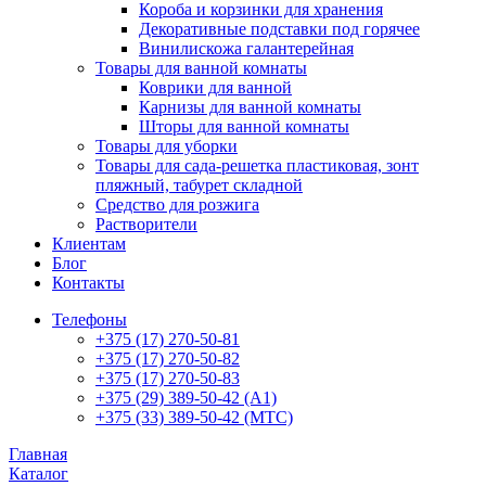
Короба и корзинки для хранения
Декоративные подставки под горячее
Винилискожа галантерейная
Товары для ванной комнаты
Коврики для ванной
Карнизы для ванной комнаты
Шторы для ванной комнаты
Товары для уборки
Товары для сада-решетка пластиковая, зонт
пляжный, табурет складной
Средство для розжига
Растворители
Клиентам
Блог
Контакты
Телефоны
+375 (17) 270-50-81
+375 (17) 270-50-82
+375 (17) 270-50-83
+375 (29) 389-50-42 (А1)
+375 (33) 389-50-42 (МТС)
Главная
Каталог