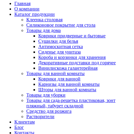
Главная
О компании
Каталог продукции
Клеенка столовая
Силиконовое покрытие для стола
Товары для дома
Коврики придверные и бытовые
Сушилки для белья
Антимоскитная сетка
Сиденье для унитаза
Короба и корзинки для хранения
Декоративные подставки под горячее
Винилискожа галантерейная
Товары для ванной комнаты
Коврики для ванной
Карнизы для ванной комнаты
Шторы для ванной комнаты
Товары для уборки
Товары для сада-решетка пластиковая, зонт
пляжный, табурет складной
Средство для розжига
Растворители
Клиентам
Блог
Контакты