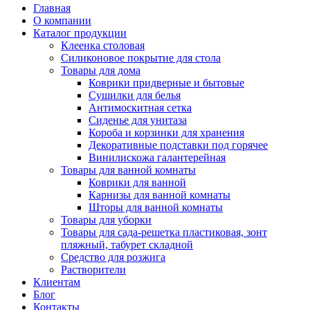
Главная
О компании
Каталог продукции
Клеенка столовая
Силиконовое покрытие для стола
Товары для дома
Коврики придверные и бытовые
Сушилки для белья
Антимоскитная сетка
Сиденье для унитаза
Короба и корзинки для хранения
Декоративные подставки под горячее
Винилискожа галантерейная
Товары для ванной комнаты
Коврики для ванной
Карнизы для ванной комнаты
Шторы для ванной комнаты
Товары для уборки
Товары для сада-решетка пластиковая, зонт
пляжный, табурет складной
Средство для розжига
Растворители
Клиентам
Блог
Контакты