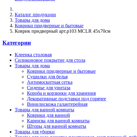
Каталог продукции
Товары для дома
Коврики придверные и бытовые
Коврик придверный арт.р103 MCLR 45х70см
Категории
Клеенка столовая
Силиконовое покрытие для стола
Товары для дома
Коврики придверные и бытовые
Сушилки для белья
Антимоскитная сетка
Сиденье для унитаза
Короба и корзинки для хранения
Декоративные подставки под горячее
Винилискожа галантерейная
Товары для ванной комнаты
Коврики для ванной
Карнизы для ванной комнаты
Шторы для ванной комнаты
Товары для уборки