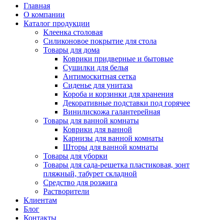
Главная
О компании
Каталог продукции
Клеенка столовая
Силиконовое покрытие для стола
Товары для дома
Коврики придверные и бытовые
Сушилки для белья
Антимоскитная сетка
Сиденье для унитаза
Короба и корзинки для хранения
Декоративные подставки под горячее
Винилискожа галантерейная
Товары для ванной комнаты
Коврики для ванной
Карнизы для ванной комнаты
Шторы для ванной комнаты
Товары для уборки
Товары для сада-решетка пластиковая, зонт
пляжный, табурет складной
Средство для розжига
Растворители
Клиентам
Блог
Контакты