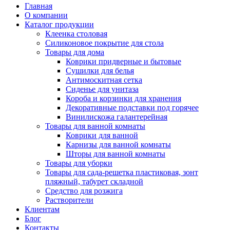
Главная
О компании
Каталог продукции
Клеенка столовая
Силиконовое покрытие для стола
Товары для дома
Коврики придверные и бытовые
Сушилки для белья
Антимоскитная сетка
Сиденье для унитаза
Короба и корзинки для хранения
Декоративные подставки под горячее
Винилискожа галантерейная
Товары для ванной комнаты
Коврики для ванной
Карнизы для ванной комнаты
Шторы для ванной комнаты
Товары для уборки
Товары для сада-решетка пластиковая, зонт
пляжный, табурет складной
Средство для розжига
Растворители
Клиентам
Блог
Контакты