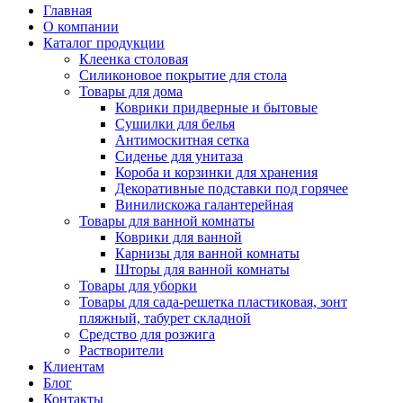
Главная
О компании
Каталог продукции
Клеенка столовая
Силиконовое покрытие для стола
Товары для дома
Коврики придверные и бытовые
Сушилки для белья
Антимоскитная сетка
Сиденье для унитаза
Короба и корзинки для хранения
Декоративные подставки под горячее
Винилискожа галантерейная
Товары для ванной комнаты
Коврики для ванной
Карнизы для ванной комнаты
Шторы для ванной комнаты
Товары для уборки
Товары для сада-решетка пластиковая, зонт
пляжный, табурет складной
Средство для розжига
Растворители
Клиентам
Блог
Контакты