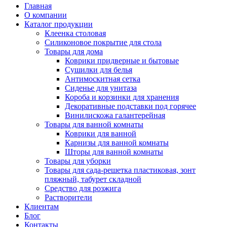
Главная
О компании
Каталог продукции
Клеенка столовая
Силиконовое покрытие для стола
Товары для дома
Коврики придверные и бытовые
Сушилки для белья
Антимоскитная сетка
Сиденье для унитаза
Короба и корзинки для хранения
Декоративные подставки под горячее
Винилискожа галантерейная
Товары для ванной комнаты
Коврики для ванной
Карнизы для ванной комнаты
Шторы для ванной комнаты
Товары для уборки
Товары для сада-решетка пластиковая, зонт
пляжный, табурет складной
Средство для розжига
Растворители
Клиентам
Блог
Контакты