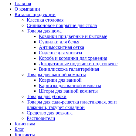
Главная
О компании
Каталог продукции
Клеенка столовая
Силиконовое покрытие для стола
Товары для дома
Коврики придверные и бытовые
Сушилки для белья
Антимоскитная сетка
Сиденье для унитаза
Короба и корзинки для хранения
Декоративные подставки под горячее
Винилискожа галантерейная
Товары для ванной комнаты
Коврики для ванной
Карнизы для ванной комнаты
Шторы для ванной комнаты
Товары для уборки
Товары для сада-решетка пластиковая, зонт
пляжный, табурет складной
Средство для розжига
Растворители
Клиентам
Блог
Контакты