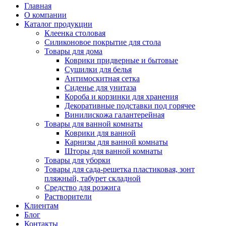
Главная
О компании
Каталог продукции
Клеенка столовая
Силиконовое покрытие для стола
Товары для дома
Коврики придверные и бытовые
Сушилки для белья
Антимоскитная сетка
Сиденье для унитаза
Короба и корзинки для хранения
Декоративные подставки под горячее
Винилискожа галантерейная
Товары для ванной комнаты
Коврики для ванной
Карнизы для ванной комнаты
Шторы для ванной комнаты
Товары для уборки
Товары для сада-решетка пластиковая, зонт
пляжный, табурет складной
Средство для розжига
Растворители
Клиентам
Блог
Контакты