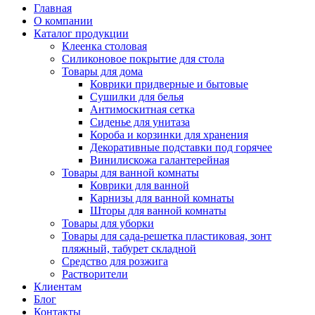
Главная
О компании
Каталог продукции
Клеенка столовая
Силиконовое покрытие для стола
Товары для дома
Коврики придверные и бытовые
Сушилки для белья
Антимоскитная сетка
Сиденье для унитаза
Короба и корзинки для хранения
Декоративные подставки под горячее
Винилискожа галантерейная
Товары для ванной комнаты
Коврики для ванной
Карнизы для ванной комнаты
Шторы для ванной комнаты
Товары для уборки
Товары для сада-решетка пластиковая, зонт
пляжный, табурет складной
Средство для розжига
Растворители
Клиентам
Блог
Контакты