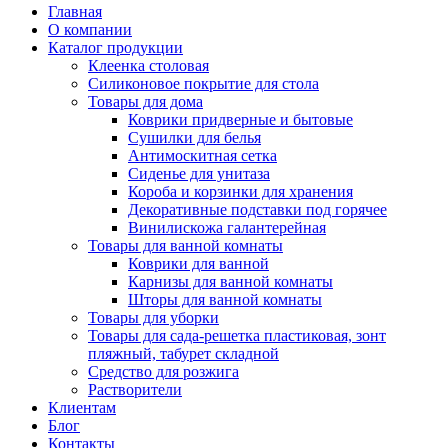
Главная
О компании
Каталог продукции
Клеенка столовая
Силиконовое покрытие для стола
Товары для дома
Коврики придверные и бытовые
Сушилки для белья
Антимоскитная сетка
Сиденье для унитаза
Короба и корзинки для хранения
Декоративные подставки под горячее
Винилискожа галантерейная
Товары для ванной комнаты
Коврики для ванной
Карнизы для ванной комнаты
Шторы для ванной комнаты
Товары для уборки
Товары для сада-решетка пластиковая, зонт
пляжный, табурет складной
Средство для розжига
Растворители
Клиентам
Блог
Контакты