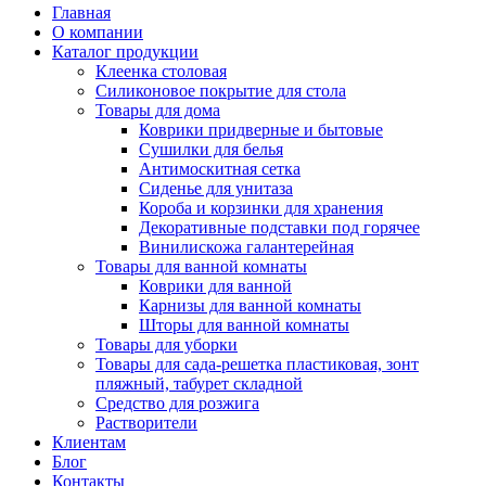
Главная
О компании
Каталог продукции
Клеенка столовая
Силиконовое покрытие для стола
Товары для дома
Коврики придверные и бытовые
Сушилки для белья
Антимоскитная сетка
Сиденье для унитаза
Короба и корзинки для хранения
Декоративные подставки под горячее
Винилискожа галантерейная
Товары для ванной комнаты
Коврики для ванной
Карнизы для ванной комнаты
Шторы для ванной комнаты
Товары для уборки
Товары для сада-решетка пластиковая, зонт
пляжный, табурет складной
Средство для розжига
Растворители
Клиентам
Блог
Контакты