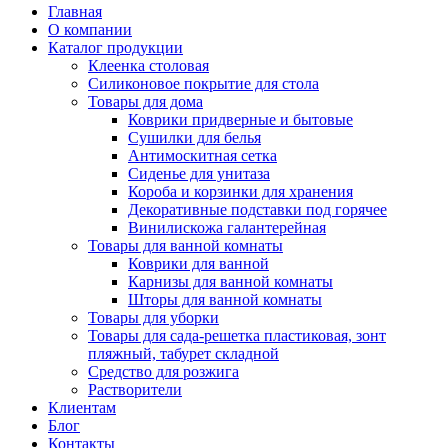
Главная
О компании
Каталог продукции
Клеенка столовая
Силиконовое покрытие для стола
Товары для дома
Коврики придверные и бытовые
Сушилки для белья
Антимоскитная сетка
Сиденье для унитаза
Короба и корзинки для хранения
Декоративные подставки под горячее
Винилискожа галантерейная
Товары для ванной комнаты
Коврики для ванной
Карнизы для ванной комнаты
Шторы для ванной комнаты
Товары для уборки
Товары для сада-решетка пластиковая, зонт
пляжный, табурет складной
Средство для розжига
Растворители
Клиентам
Блог
Контакты