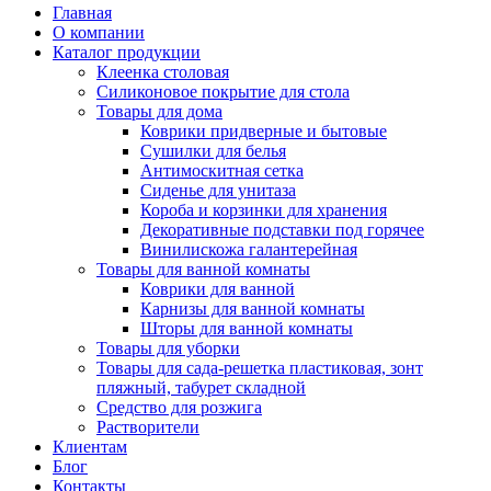
Главная
О компании
Каталог продукции
Клеенка столовая
Силиконовое покрытие для стола
Товары для дома
Коврики придверные и бытовые
Сушилки для белья
Антимоскитная сетка
Сиденье для унитаза
Короба и корзинки для хранения
Декоративные подставки под горячее
Винилискожа галантерейная
Товары для ванной комнаты
Коврики для ванной
Карнизы для ванной комнаты
Шторы для ванной комнаты
Товары для уборки
Товары для сада-решетка пластиковая, зонт
пляжный, табурет складной
Средство для розжига
Растворители
Клиентам
Блог
Контакты