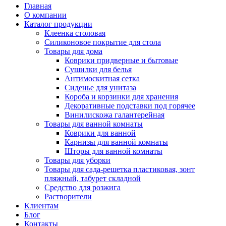
Главная
О компании
Каталог продукции
Клеенка столовая
Силиконовое покрытие для стола
Товары для дома
Коврики придверные и бытовые
Сушилки для белья
Антимоскитная сетка
Сиденье для унитаза
Короба и корзинки для хранения
Декоративные подставки под горячее
Винилискожа галантерейная
Товары для ванной комнаты
Коврики для ванной
Карнизы для ванной комнаты
Шторы для ванной комнаты
Товары для уборки
Товары для сада-решетка пластиковая, зонт
пляжный, табурет складной
Средство для розжига
Растворители
Клиентам
Блог
Контакты