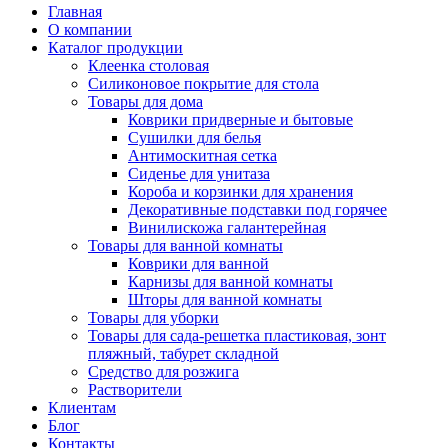
Главная
О компании
Каталог продукции
Клеенка столовая
Силиконовое покрытие для стола
Товары для дома
Коврики придверные и бытовые
Сушилки для белья
Антимоскитная сетка
Сиденье для унитаза
Короба и корзинки для хранения
Декоративные подставки под горячее
Винилискожа галантерейная
Товары для ванной комнаты
Коврики для ванной
Карнизы для ванной комнаты
Шторы для ванной комнаты
Товары для уборки
Товары для сада-решетка пластиковая, зонт
пляжный, табурет складной
Средство для розжига
Растворители
Клиентам
Блог
Контакты