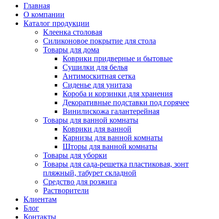
Главная
О компании
Каталог продукции
Клеенка столовая
Силиконовое покрытие для стола
Товары для дома
Коврики придверные и бытовые
Сушилки для белья
Антимоскитная сетка
Сиденье для унитаза
Короба и корзинки для хранения
Декоративные подставки под горячее
Винилискожа галантерейная
Товары для ванной комнаты
Коврики для ванной
Карнизы для ванной комнаты
Шторы для ванной комнаты
Товары для уборки
Товары для сада-решетка пластиковая, зонт
пляжный, табурет складной
Средство для розжига
Растворители
Клиентам
Блог
Контакты