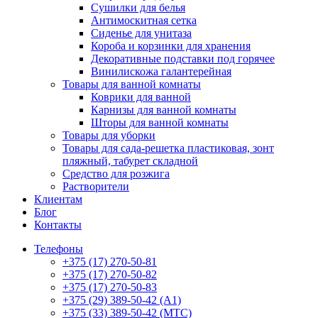
Сушилки для белья
Антимоскитная сетка
Сиденье для унитаза
Короба и корзинки для хранения
Декоративные подставки под горячее
Винилискожа галантерейная
Товары для ванной комнаты
Коврики для ванной
Карнизы для ванной комнаты
Шторы для ванной комнаты
Товары для уборки
Товары для сада-решетка пластиковая, зонт
пляжный, табурет складной
Средство для розжига
Растворители
Клиентам
Блог
Контакты
Телефоны
+375 (17) 270-50-81
+375 (17) 270-50-82
+375 (17) 270-50-83
+375 (29) 389-50-42 (А1)
+375 (33) 389-50-42 (МТС)