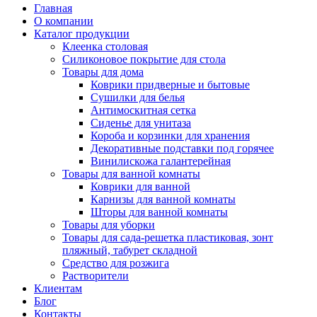
Главная
О компании
Каталог продукции
Клеенка столовая
Силиконовое покрытие для стола
Товары для дома
Коврики придверные и бытовые
Сушилки для белья
Антимоскитная сетка
Сиденье для унитаза
Короба и корзинки для хранения
Декоративные подставки под горячее
Винилискожа галантерейная
Товары для ванной комнаты
Коврики для ванной
Карнизы для ванной комнаты
Шторы для ванной комнаты
Товары для уборки
Товары для сада-решетка пластиковая, зонт
пляжный, табурет складной
Средство для розжига
Растворители
Клиентам
Блог
Контакты