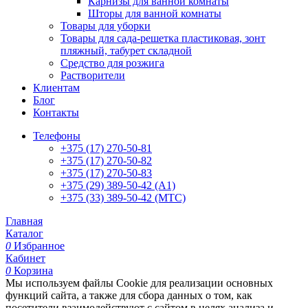
Карнизы для ванной комнаты
Шторы для ванной комнаты
Товары для уборки
Товары для сада-решетка пластиковая, зонт
пляжный, табурет складной
Средство для розжига
Растворители
Клиентам
Блог
Контакты
Телефоны
+375 (17) 270-50-81
+375 (17) 270-50-82
+375 (17) 270-50-83
+375 (29) 389-50-42 (А1)
+375 (33) 389-50-42 (МТС)
Главная
Каталог
0
Избранное
Кабинет
0
Корзина
Мы используем файлы Cookie для реализации основных
функций сайта, а также для сбора данных о том, как
посетители взаимодействуют с сайтом в целях анализа и