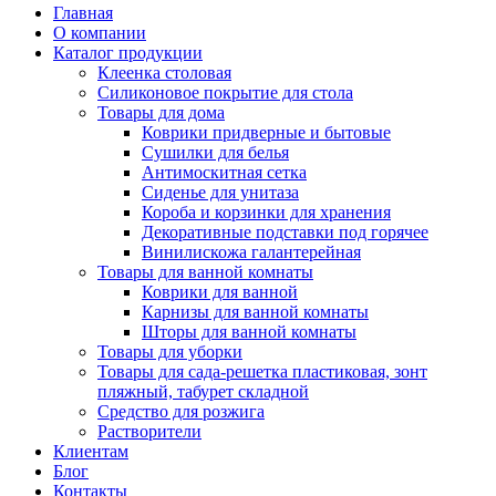
Главная
О компании
Каталог продукции
Клеенка столовая
Силиконовое покрытие для стола
Товары для дома
Коврики придверные и бытовые
Сушилки для белья
Антимоскитная сетка
Сиденье для унитаза
Короба и корзинки для хранения
Декоративные подставки под горячее
Винилискожа галантерейная
Товары для ванной комнаты
Коврики для ванной
Карнизы для ванной комнаты
Шторы для ванной комнаты
Товары для уборки
Товары для сада-решетка пластиковая, зонт
пляжный, табурет складной
Средство для розжига
Растворители
Клиентам
Блог
Контакты