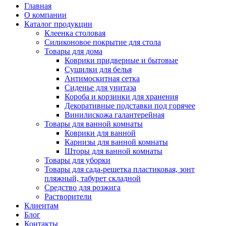
Главная
О компании
Каталог продукции
Клеенка столовая
Силиконовое покрытие для стола
Товары для дома
Коврики придверные и бытовые
Сушилки для белья
Антимоскитная сетка
Сиденье для унитаза
Короба и корзинки для хранения
Декоративные подставки под горячее
Винилискожа галантерейная
Товары для ванной комнаты
Коврики для ванной
Карнизы для ванной комнаты
Шторы для ванной комнаты
Товары для уборки
Товары для сада-решетка пластиковая, зонт
пляжный, табурет складной
Средство для розжига
Растворители
Клиентам
Блог
Контакты