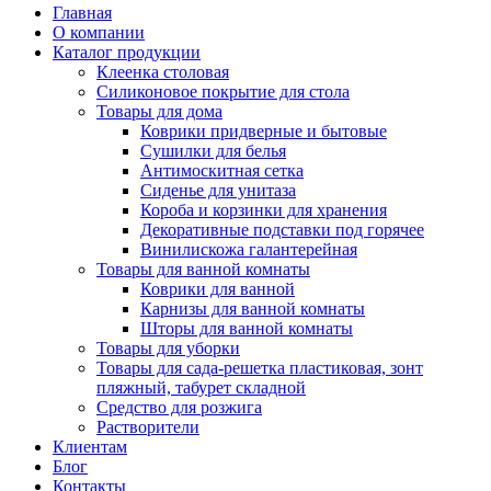
Главная
О компании
Каталог продукции
Клеенка столовая
Силиконовое покрытие для стола
Товары для дома
Коврики придверные и бытовые
Сушилки для белья
Антимоскитная сетка
Сиденье для унитаза
Короба и корзинки для хранения
Декоративные подставки под горячее
Винилискожа галантерейная
Товары для ванной комнаты
Коврики для ванной
Карнизы для ванной комнаты
Шторы для ванной комнаты
Товары для уборки
Товары для сада-решетка пластиковая, зонт
пляжный, табурет складной
Средство для розжига
Растворители
Клиентам
Блог
Контакты