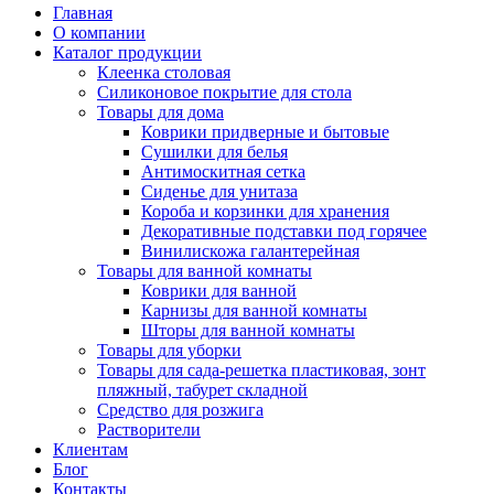
Главная
О компании
Каталог продукции
Клеенка столовая
Силиконовое покрытие для стола
Товары для дома
Коврики придверные и бытовые
Сушилки для белья
Антимоскитная сетка
Сиденье для унитаза
Короба и корзинки для хранения
Декоративные подставки под горячее
Винилискожа галантерейная
Товары для ванной комнаты
Коврики для ванной
Карнизы для ванной комнаты
Шторы для ванной комнаты
Товары для уборки
Товары для сада-решетка пластиковая, зонт
пляжный, табурет складной
Средство для розжига
Растворители
Клиентам
Блог
Контакты