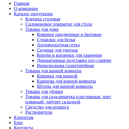
Главная
О компании
Каталог продукции
Клеенка столовая
Силиконовое покрытие для стола
Товары для дома
Коврики придверные и бытовые
Сушилки для белья
Антимоскитная сетка
Сиденье для унитаза
Короба и корзинки для хранения
Декоративные подставки под горячее
Винилискожа галантерейная
Товары для ванной комнаты
Коврики для ванной
Карнизы для ванной комнаты
Шторы для ванной комнаты
Товары для уборки
Товары для сада-решетка пластиковая, зонт
пляжный, табурет складной
Средство для розжига
Растворители
Клиентам
Блог
Контакты