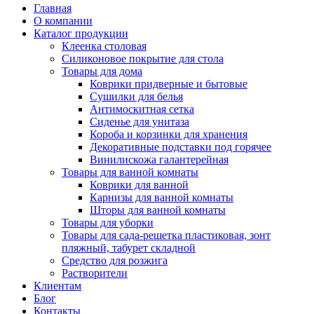
Главная
О компании
Каталог продукции
Клеенка столовая
Силиконовое покрытие для стола
Товары для дома
Коврики придверные и бытовые
Сушилки для белья
Антимоскитная сетка
Сиденье для унитаза
Короба и корзинки для хранения
Декоративные подставки под горячее
Винилискожа галантерейная
Товары для ванной комнаты
Коврики для ванной
Карнизы для ванной комнаты
Шторы для ванной комнаты
Товары для уборки
Товары для сада-решетка пластиковая, зонт
пляжный, табурет складной
Средство для розжига
Растворители
Клиентам
Блог
Контакты