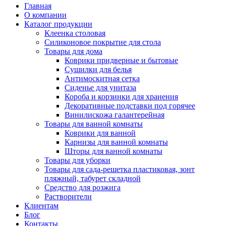
Главная
О компании
Каталог продукции
Клеенка столовая
Силиконовое покрытие для стола
Товары для дома
Коврики придверные и бытовые
Сушилки для белья
Антимоскитная сетка
Сиденье для унитаза
Короба и корзинки для хранения
Декоративные подставки под горячее
Винилискожа галантерейная
Товары для ванной комнаты
Коврики для ванной
Карнизы для ванной комнаты
Шторы для ванной комнаты
Товары для уборки
Товары для сада-решетка пластиковая, зонт
пляжный, табурет складной
Средство для розжига
Растворители
Клиентам
Блог
Контакты