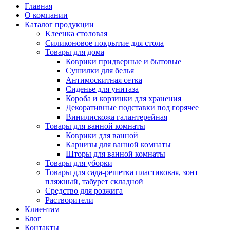
Главная
О компании
Каталог продукции
Клеенка столовая
Силиконовое покрытие для стола
Товары для дома
Коврики придверные и бытовые
Сушилки для белья
Антимоскитная сетка
Сиденье для унитаза
Короба и корзинки для хранения
Декоративные подставки под горячее
Винилискожа галантерейная
Товары для ванной комнаты
Коврики для ванной
Карнизы для ванной комнаты
Шторы для ванной комнаты
Товары для уборки
Товары для сада-решетка пластиковая, зонт
пляжный, табурет складной
Средство для розжига
Растворители
Клиентам
Блог
Контакты