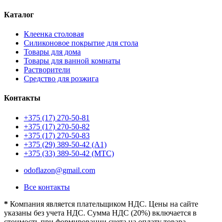
Каталог
Клеенка столовая
Силиконовое покрытие для стола
Товары для дома
Товары для ванной комнаты
Растворители
Средство для розжига
Контакты
+375 (17) 270-50-81
+375 (17) 270-50-82
+375 (17) 270-50-83
+375 (29) 389-50-42 (А1)
+375 (33) 389-50-42 (МТС)
odoflazon@gmail.com
Все контакты
*
Компания является плательщиком НДС. Цены на сайте
указаны без учета НДС. Сумма НДС (20%) включается в
стоимость при формировании счета на оплату товара.