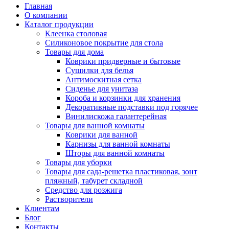
Главная
О компании
Каталог продукции
Клеенка столовая
Силиконовое покрытие для стола
Товары для дома
Коврики придверные и бытовые
Сушилки для белья
Антимоскитная сетка
Сиденье для унитаза
Короба и корзинки для хранения
Декоративные подставки под горячее
Винилискожа галантерейная
Товары для ванной комнаты
Коврики для ванной
Карнизы для ванной комнаты
Шторы для ванной комнаты
Товары для уборки
Товары для сада-решетка пластиковая, зонт
пляжный, табурет складной
Средство для розжига
Растворители
Клиентам
Блог
Контакты