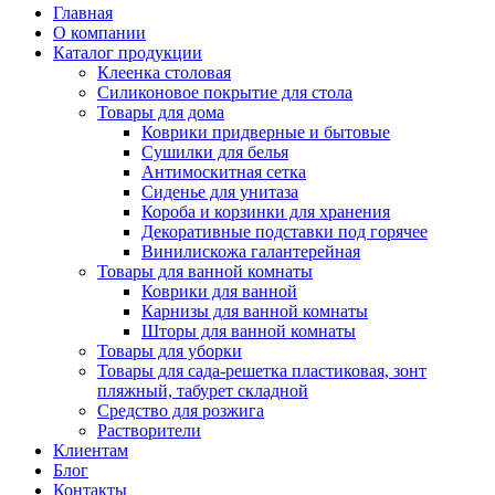
Главная
О компании
Каталог продукции
Клеенка столовая
Силиконовое покрытие для стола
Товары для дома
Коврики придверные и бытовые
Сушилки для белья
Антимоскитная сетка
Сиденье для унитаза
Короба и корзинки для хранения
Декоративные подставки под горячее
Винилискожа галантерейная
Товары для ванной комнаты
Коврики для ванной
Карнизы для ванной комнаты
Шторы для ванной комнаты
Товары для уборки
Товары для сада-решетка пластиковая, зонт
пляжный, табурет складной
Средство для розжига
Растворители
Клиентам
Блог
Контакты