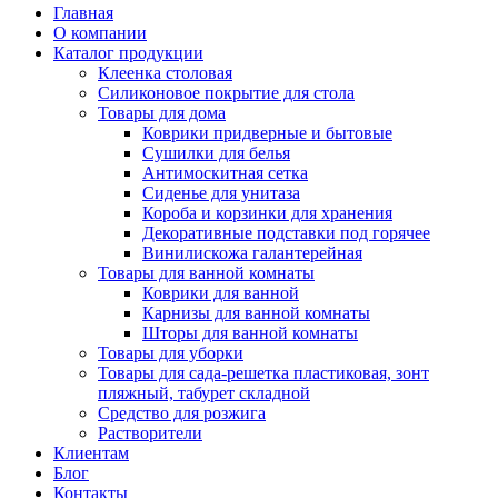
Главная
О компании
Каталог продукции
Клеенка столовая
Силиконовое покрытие для стола
Товары для дома
Коврики придверные и бытовые
Сушилки для белья
Антимоскитная сетка
Сиденье для унитаза
Короба и корзинки для хранения
Декоративные подставки под горячее
Винилискожа галантерейная
Товары для ванной комнаты
Коврики для ванной
Карнизы для ванной комнаты
Шторы для ванной комнаты
Товары для уборки
Товары для сада-решетка пластиковая, зонт
пляжный, табурет складной
Средство для розжига
Растворители
Клиентам
Блог
Контакты