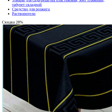
Товары для сада-решетка пластиковая, зонт пляжный,
табурет складной
Средство для розжига
Растворители
Скидка 28%