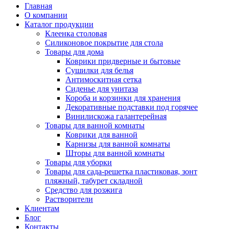
Главная
О компании
Каталог продукции
Клеенка столовая
Силиконовое покрытие для стола
Товары для дома
Коврики придверные и бытовые
Сушилки для белья
Антимоскитная сетка
Сиденье для унитаза
Короба и корзинки для хранения
Декоративные подставки под горячее
Винилискожа галантерейная
Товары для ванной комнаты
Коврики для ванной
Карнизы для ванной комнаты
Шторы для ванной комнаты
Товары для уборки
Товары для сада-решетка пластиковая, зонт
пляжный, табурет складной
Средство для розжига
Растворители
Клиентам
Блог
Контакты